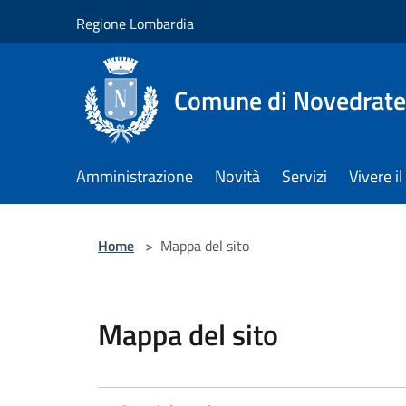
Salta al contenuto principale
Regione Lombardia
Comune di Novedrate
Amministrazione
Novità
Servizi
Vivere 
Home
>
Mappa del sito
Mappa del sito