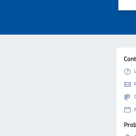
Cont
Prob