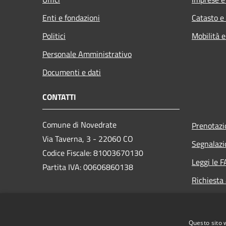
Enti e fondazioni
Catasto e
Politici
Mobilità e
Personale Amministrativo
Documenti e dati
CONTATTI
Comune di Novedrate
Prenotaz
Via Taverna, 3 - 22060 CO
Segnalazi
Codice Fiscale: 81003670130
Leggi le 
Partita IVA: 00606860138
Richiesta
PEC:
comune.novedrate@pec.provincia.como.it
Questo sito 