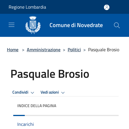
Salta al contenuto principale
Regione Lombardia
Comune di Novedrate
Home
>
Amministrazione
>
Politici
>
Pasquale Brosio
Pasquale Brosio
Condividi
Vedi azioni
INDICE DELLA PAGINA
Incarichi