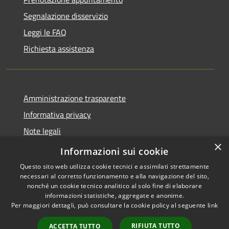
Segnalazione disservizio
Leggi le FAQ
Richiesta assistenza
Amministrazione trasparente
Informativa privacy
Note legali
×
Dichiarazione di accessibilità
Informazioni sui cookie
Questo sito web utilizza cookie tecnici e assimilati strettamente
necessari al corretto funzionamento e alla navigazione del sito,
nonché un cookie tecnico analitico al solo fine di elaborare
informazioni statistiche, aggregate e anonime.
RSS
Copyright © 2026 • Comune di
Per maggiori dettagli, può consultare la cookie policy al seguente
link
Accessibilità
Novedrate • Powered by
Privacy
Municipium
Accesso
•
RIFIUTA TUTTO
ACCETTA TUTTO