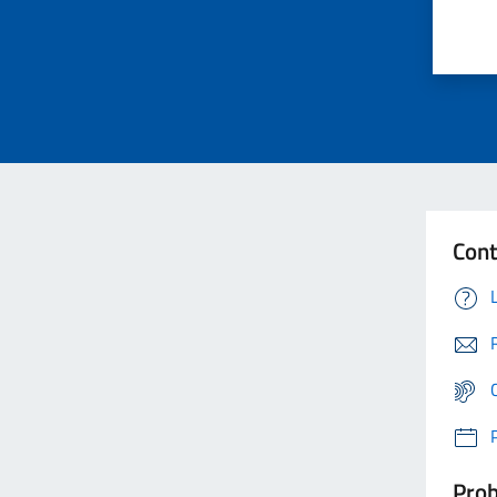
Cont
Prob