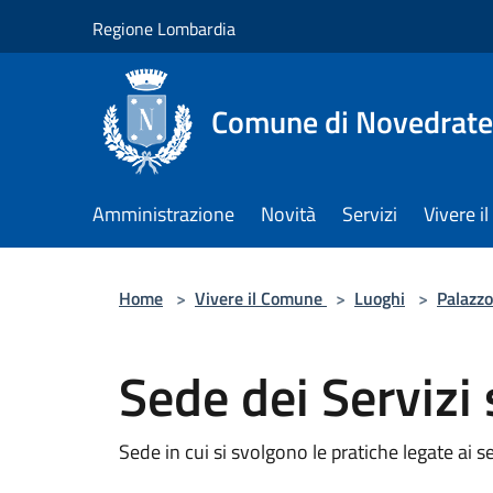
Salta al contenuto principale
Regione Lombardia
Comune di Novedrate
Amministrazione
Novità
Servizi
Vivere 
Home
>
Vivere il Comune
>
Luoghi
>
Palazzo
Sede dei Servizi s
Sede in cui si svolgono le pratiche legate ai ser