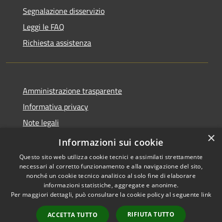
Segnalazione disservizio
Leggi le FAQ
Richiesta assistenza
Amministrazione trasparente
Informativa privacy
Note legali
×
Dichiarazione di accessibilità
Informazioni sui cookie
Questo sito web utilizza cookie tecnici e assimilati strettamente
necessari al corretto funzionamento e alla navigazione del sito,
nonché un cookie tecnico analitico al solo fine di elaborare
informazioni statistiche, aggregate e anonime.
RSS
Copyright © 2026 • Comune di
Per maggiori dettagli, può consultare la cookie policy al seguente
link
Accessibilità
Novedrate • Powered by
Privacy
Municipium
Accesso
•
RIFIUTA TUTTO
ACCETTA TUTTO