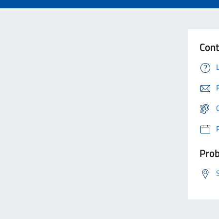
Cont
Prob