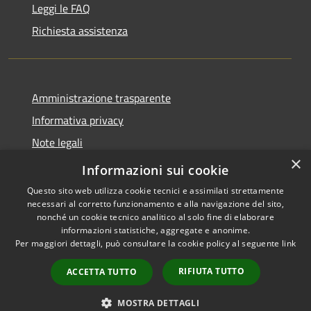
Leggi le FAQ
Richiesta assistenza
Amministrazione trasparente
Informativa privacy
Note legali
×
Dichiarazione di accessibilità
Informazioni sui cookie
Questo sito web utilizza cookie tecnici e assimilati strettamente
necessari al corretto funzionamento e alla navigazione del sito,
nonché un cookie tecnico analitico al solo fine di elaborare
informazioni statistiche, aggregate e anonime.
RSS
Copyright © 2026 • Comune di
Per maggiori dettagli, può consultare la cookie policy al seguente
link
Accessibilità
Novedrate • Powered by
Privacy
Municipium
Accesso
•
RIFIUTA TUTTO
ACCETTA TUTTO
Cookie
redazione
Mappa del sito
MOSTRA DETTAGLI