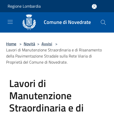
Salta al contenuto principale
Regione Lombardia
Comune di Novedrate
Home
>
Novità
>
Avvisi
>
Lavori di Manutenzione Straordinaria e di Risanamento
della Pavimentazione Stradale sulla Rete Viaria di
Proprietà del Comune di Novedrate.
Lavori di
Manutenzione
Straordinaria e di