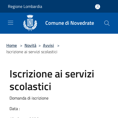
Salta al contenuto principale
Regione Lombardia
Comune di Novedrate
Home
>
Novità
>
Avvisi
>
Iscrizione ai servizi scolastici
Iscrizione ai servizi
scolastici
Domanda di iscrizione
Data :